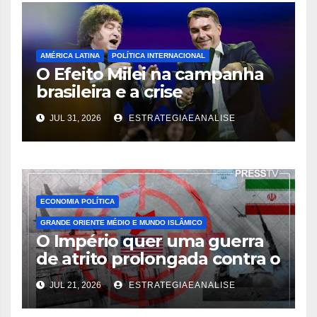
AMÉRICA LATINA
POLÍTICA INTERNACIONAL
O Efeito Milei na campanha
brasileira e a crise
diplomática decorrente
JUL 31, 2026
ESTRATEGIAEANALISE
ECONOMIA POLÍTICA
GRANDE ORIENTE MÉDIO E MUNDO ISLÂMICO
O Império quer uma guerra
de atrito prolongada contra o
Irã
JUL 21, 2026
ESTRATEGIAEANALISE