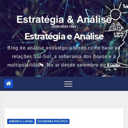
Skip
to
content
Estratégia e Análise
Blog de análise estratégica tendo como base as
relações Sul-Sul, a soberania dos povos e a
multipolaridade. No ar desde setembro de 2005!
AMÉRICA LATINA
ECONOMIA POLÍTICA