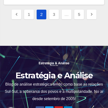
Paginação
1
2
3
…
5
de
posts
Estratégia e Análise
Blog de análise estratégica tendo como base as relações
Sul-Sul, a soberania dos povos e a multipolaridade. No ar
desde setembro de 2005!