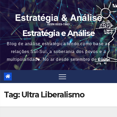
Skip
to
content
Estratégia e Análise
Blog de análise estratégica tendo como base as
relações Sul-Sul, a soberania dos povos e a
multipolaridade. No ar desde setembro de 2005!
Tag:
Ultra Liberalismo