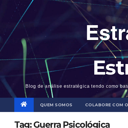
Skip
to
content
Est
Blog de análise estratégica tendo como bas
QUEM SOMOS
COLABORE COM O
Tag:
Guerra Psicológica