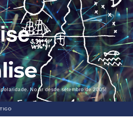
lise
tipolaridade. No ar desde setembro de 2005!
NTIGO