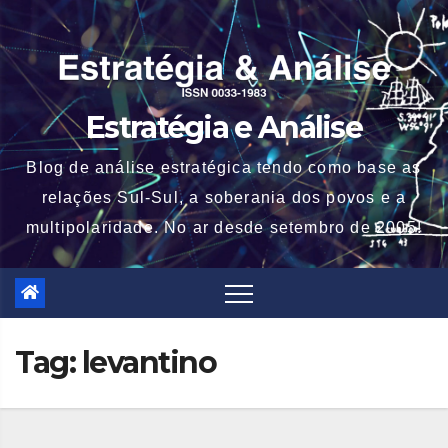
Skip
to
content
Estratégia e Análise
Blog de análise estratégica tendo como base as
relações Sul-Sul, a soberania dos povos e a
multipolaridade. No ar desde setembro de 2005!
Tag:
levantino