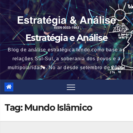
Skip
to
content
Estratégia e Análise
Blog de análise estratégica tendo como base as
relações Sul-Sul, a soberania dos povos e a
multipolaridade. No ar desde setembro de 2005!
Tag:
Mundo Islâmico