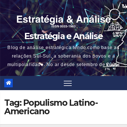
Skip
to
content
Estratégia e Análise
Blog de análise estratégica tendo como base as
relações Sul-Sul, a soberania dos povos e a
multipolaridade. No ar desde setembro de 2005!
Tag:
Populismo Latino-
Americano