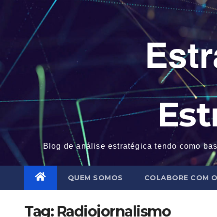
Skip
to
content
Est
Blog de análise estratégica tendo como bas
QUEM SOMOS
COLABORE COM O
Tag:
Radiojornalismo