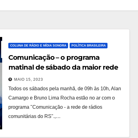
COLUNA DE RÁDIO E MÍDIA SONORA
POLÍTICA BRASILEIRA
Comunicação – o programa
matinal de sábado da maior rede
de rádios comunitárias do Rio
MAIO 15, 2023
Grande do Sul
Todos os sábados pela manhã, de 09h às 10h, Alan
Camargo e Bruno Lima Rocha estão no ar com o
programa "Comunicação - a rede de rádios
comunitárias do RS".,…