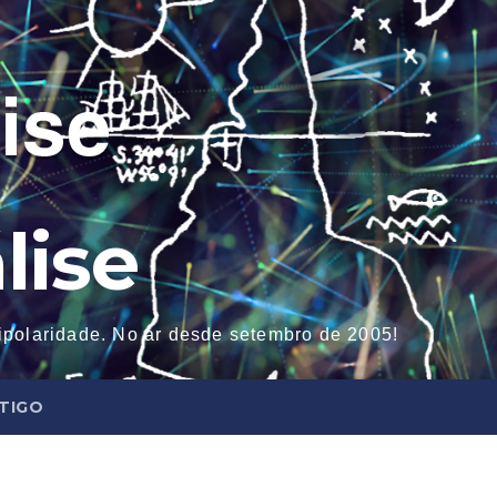
lise
tipolaridade. No ar desde setembro de 2005!
NTIGO