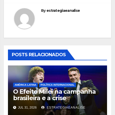
By
estrategiaeanalise
POSTS RELACIONADOS
AMÉRICA LATINA
POLÍTICA INTERNACIONAL
O Efeito Milei na campanha
brasileira e a crise
diplomática decorrente
JUL 31, 2026
ESTRATEGIAEANALISE