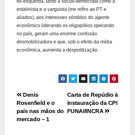
ex-esquerda, tanto a social-democrata como a
estalinista e a varguista (me refiro ao PT e
aliados), aos interesses sórdidos do agente
econômico liderando os oligopólios operando
no país, geram uma enorme confusão
desmobilizadora e que, sob o efeito da mídia
econômica, aumenta a despolitização.
Navegação
Denis
Carta de Repúdio à
Rosenfield e o
instauração da CPI
de
país nas mãos do
FUNAI/INCRA
Post
mercado – 1