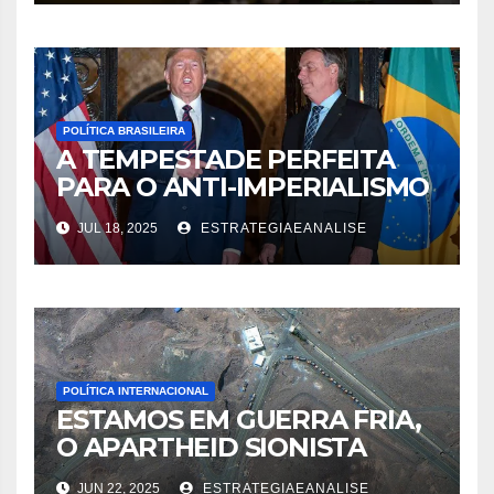
POLÍTICA BRASILEIRA
A TEMPESTADE PERFEITA
PARA O ANTI-IMPERIALISMO
NO BRASIL
JUL 18, 2025
ESTRATEGIAEANALISE
POLÍTICA INTERNACIONAL
ESTAMOS EM GUERRA FRIA,
O APARTHEID SIONISTA
FALA EM “MUNDO LIVRE”
JUN 22, 2025
ESTRATEGIAEANALISE