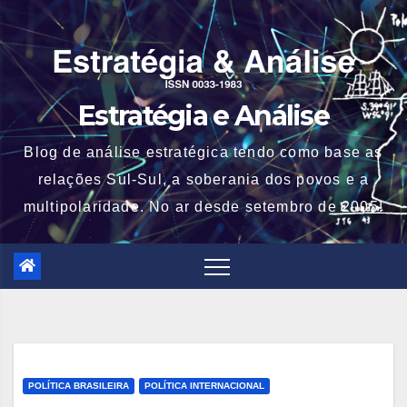
Skip
to
content
Estratégia e Análise
Blog de análise estratégica tendo como base as
relações Sul-Sul, a soberania dos povos e a
multipolaridade. No ar desde setembro de 2005!
POLÍTICA BRASILEIRA
POLÍTICA INTERNACIONAL