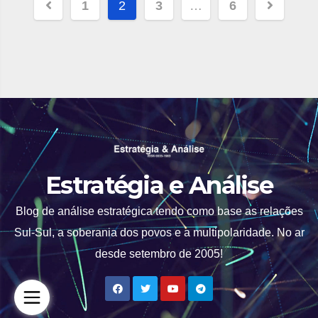
Paginação
1
2
3
…
6
de
posts
Estratégia e Análise
Blog de análise estratégica tendo como base as relações
Sul-Sul, a soberania dos povos e a multipolaridade. No ar
desde setembro de 2005!