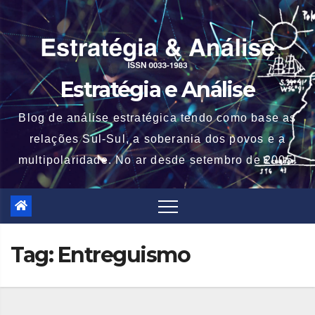
Skip
to
content
Estratégia e Análise
Blog de análise estratégica tendo como base as
relações Sul-Sul, a soberania dos povos e a
multipolaridade. No ar desde setembro de 2005!
Tag:
Entreguismo