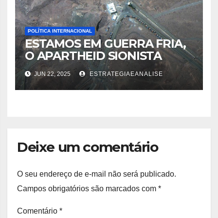
POLÍTICA INTERNACIONAL
ESTAMOS EM GUERRA FRIA,
O APARTHEID SIONISTA
FALA EM “MUNDO LIVRE”
JUN 22, 2025
ESTRATEGIAEANALISE
Deixe um comentário
O seu endereço de e-mail não será publicado.
Campos obrigatórios são marcados com
*
Comentário
*