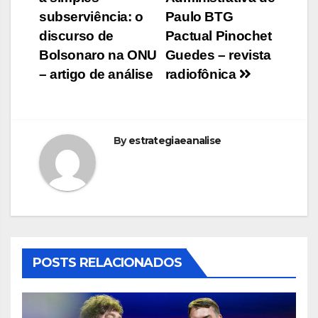
de
subserviência: o
Paulo BTG
Post
discurso de
Pactual Pinochet
Bolsonaro na ONU
Guedes – revista
– artigo de análise
radiofônica
By
estrategiaeanalise
POSTS RELACIONADOS