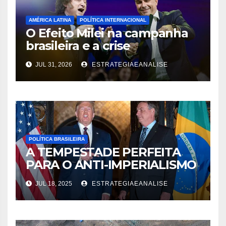
AMÉRICA LATINA
POLÍTICA INTERNACIONAL
O Efeito Milei na campanha
brasileira e a crise
diplomática decorrente
JUL 31, 2026
ESTRATEGIAEANALISE
POLÍTICA BRASILEIRA
A TEMPESTADE PERFEITA
PARA O ANTI-IMPERIALISMO
NO BRASIL
JUL 18, 2025
ESTRATEGIAEANALISE