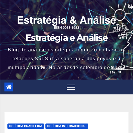
Skip
to
content
Estratégia e Análise
Blog de análise estratégica tendo como base as
relações Sul-Sul, a soberania dos povos e a
multipolaridade. No ar desde setembro de 2005!
POLÍTICA BRASILEIRA
POLÍTICA INTERNACIONAL