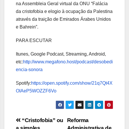
na Assembleia Geral virtual da ONU “Falácia
da cristofobia e elogio à ocupação da Palestina
através da traição de Emirados Árabes Unidos
e Bahrein”.
PARA ESCUTAR
Itunes, Google Podcast, Streaming, Android,
etc:
http://www.megafono.host/podcast/desobedi
encia-sonora
Spotify:
https://open.spotify.com/show/21q7Qt4X
OIAeP5WOZZF6Vo
Navegação
“Cristofobia” ou
Reforma
a simples
Administrativa de