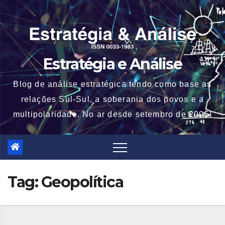
Skip
to
content
Estratégia e Análise
Blog de análise estratégica tendo como base as
relações Sul-Sul, a soberania dos povos e a
multipolaridade. No ar desde setembro de 2005!
Tag:
Geopolítica