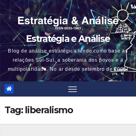
Skip
to
content
Estratégia e Análise
Blog de análise estratégica tendo como base as
relações Sul-Sul, a soberania dos povos e a
multipolaridade. No ar desde setembro de 2005!
Tag:
liberalismo