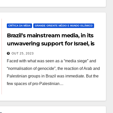
CRÍTICA DA MÍDIA
GRANDE ORIENTE MÉDIO E MUNDO ISLÂMICO
Brazil’s mainstream media, in its
unwavering support for Israel, is
out of step with public and social
OUT 25, 2023
media responses to the
Faced with what was seen as a “media siege” and
bombardment of Gaza
“normalisation of genocide”, the reaction of Arab and
Palestinian groups in Brazil was immediate. But the
few spaces of pro-Palestinian…