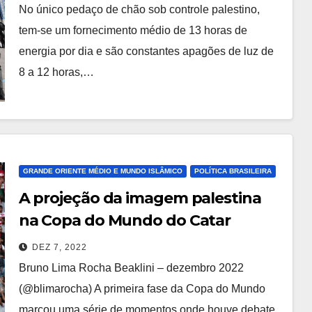
No único pedaço de chão sob controle palestino,
tem-se um fornecimento médio de 13 horas de
energia por dia e são constantes apagões de luz de
8 a 12 horas,…
GRANDE ORIENTE MÉDIO E MUNDO ISLÂMICO
POLÍTICA BRASILEIRA
A projeção da imagem palestina
na Copa do Mundo do Catar
DEZ 7, 2022
Bruno Lima Rocha Beaklini – dezembro 2022
(@blimarocha) A primeira fase da Copa do Mundo
marcou uma série de momentos onde houve debate,