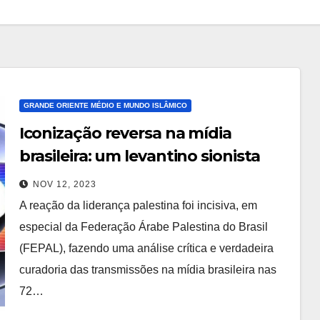
GRANDE ORIENTE MÉDIO E MUNDO ISLÂMICO
Iconização reversa na mídia
brasileira: um levantino sionista
consagrado
NOV 12, 2023
A reação da liderança palestina foi incisiva, em
especial da Federação Árabe Palestina do Brasil
(FEPAL), fazendo uma análise crítica e verdadeira
curadoria das transmissões na mídia brasileira nas
72…