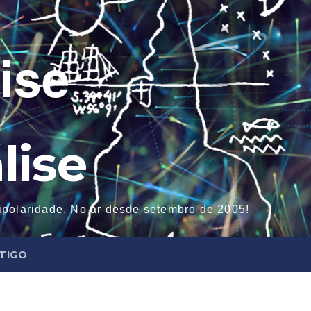
lise
tipolaridade. No ar desde setembro de 2005!
NTIGO