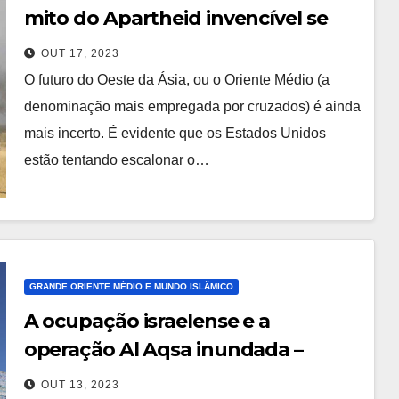
mito do Apartheid invencível se
repete outra vez.
OUT 17, 2023
O futuro do Oeste da Ásia, ou o Oriente Médio (a
denominação mais empregada por cruzados) é ainda
mais incerto. É evidente que os Estados Unidos
estão tentando escalonar o…
GRANDE ORIENTE MÉDIO E MUNDO ISLÂMICO
A ocupação israelense e a
operação Al Aqsa inundada –
artigo para o Congresso em Foco
OUT 13, 2023