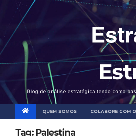
Skip
to
content
Est
Blog de análise estratégica tendo como bas
QUEM SOMOS
COLABORE COM O
Tag:
Palestina