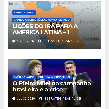
AMÉRICA LATINA
GRANDE ORIENTE MÉDIO E MUNDO ISLÂMICO
LIÇÕES DO IRÃ PARA A
AMERICA LATINA – 1
AGO 1, 2026
ESTRATEGIAEANALISE
AMÉRICA LATINA
POLÍTICA INTERNACIONAL
O Efeito Milei na campanha
brasileira e a crise
diplomática decorrente
JUL 31, 2026
ESTRATEGIAEANALISE