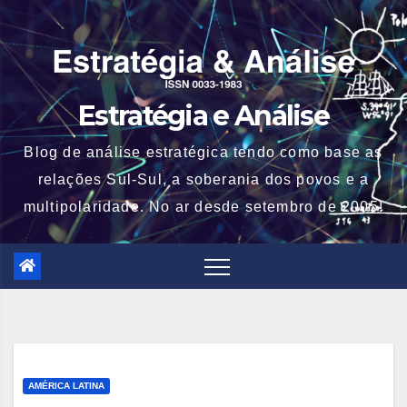
Skip
to
content
Estratégia e Análise
Blog de análise estratégica tendo como base as
relações Sul-Sul, a soberania dos povos e a
multipolaridade. No ar desde setembro de 2005!
AMÉRICA LATINA