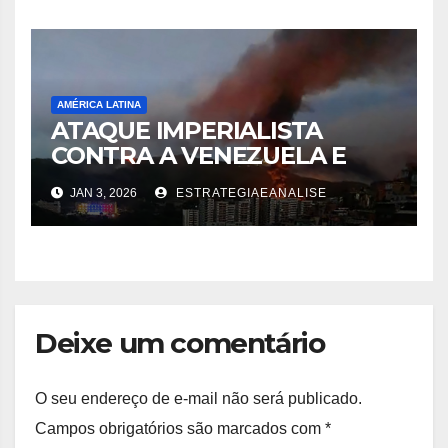
AMÉRICA LATINA
ATAQUE IMPERIALISTA
CONTRA A VENEZUELA E
SEQUESTRO DO
JAN 3, 2026
ESTRATEGIAEANALISE
PRESIDENTE MADURO: A
Névoa, o Golpe e a Lição:
Uma Análise do Editorial de
Bruno Lima Rocha
Deixe um comentário
O seu endereço de e-mail não será publicado.
Campos obrigatórios são marcados com
*