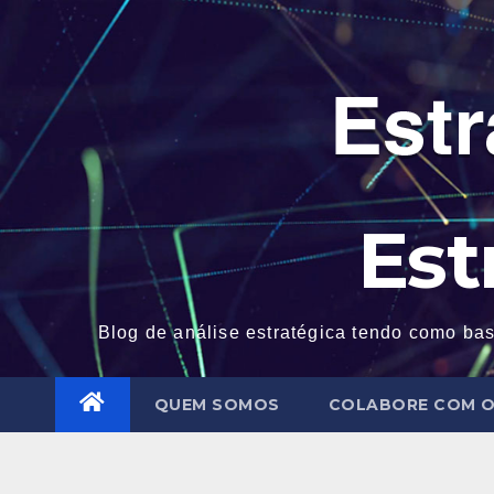
Skip
to
content
Est
Blog de análise estratégica tendo como bas
QUEM SOMOS
COLABORE COM O