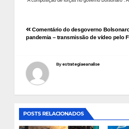
“A composição de forças no governo Bolsonaro”. 
Navegação
Comentário do desgoverno Bolsonar
pandemia – transmissão de vídeo pelo 
de
Post
By
estrategiaeanalise
POSTS RELACIONADOS