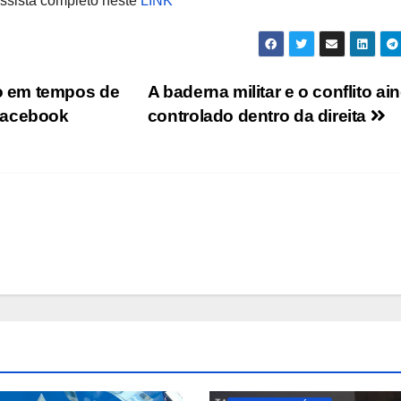
Assista completo neste
LINK
o em tempos de
A baderna militar e o conflito ai
Facebook
controlado dentro da direita