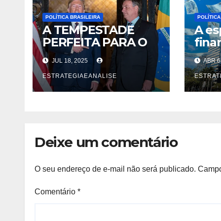
POLÍTICA BRASILEIRA
POLÍTICA
A TEMPESTADE
A es
PERFEITA PARA O
fina
ANTI-
desa
JUL 18, 2025
ABR 6
IMPERIALISMO NO
econ
BRASIL
ESTRATEGIAEANALISE
ESTRAT
Deixe um comentário
O seu endereço de e-mail não será publicado.
Campo
Comentário
*