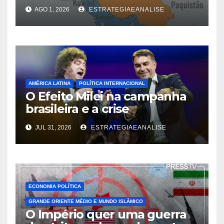
AGO 1, 2026
ESTRATEGIAEANALISE
AMÉRICA LATINA
POLÍTICA INTERNACIONAL
O Efeito Milei na campanha
brasileira e a crise
diplomática decorrente
JUL 31, 2026
ESTRATEGIAEANALISE
ECONOMIA POLÍTICA
GRANDE ORIENTE MÉDIO E MUNDO ISLÂMICO
O Império quer uma guerra