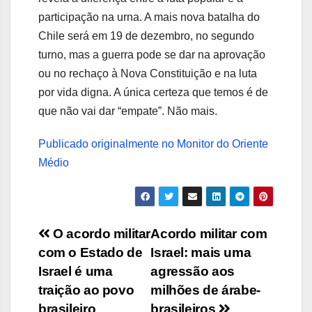
participação na urna. A mais nova batalha do
Chile será em 19 de dezembro, no segundo
turno, mas a guerra pode se dar na aprovação
ou no rechaço à Nova Constituição e na luta
por vida digna. A única certeza que temos é de
que não vai dar “empate”. Não mais.
Publicado originalmente no Monitor do Oriente
Médio
Navegação
O acordo militar
Acordo militar com
com o Estado de
Israel: mais uma
de
Israel é uma
agressão aos
Post
traição ao povo
milhões de árabe-
brasileiro
brasileiros