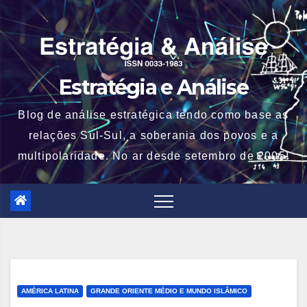
Skip
to
content
Estratégia e Análise
Blog de análise estratégica tendo como base as
relações Sul-Sul, a soberania dos povos e a
multipolaridade. No ar desde setembro de 2005!
AMÉRICA LATINA
GRANDE ORIENTE MÉDIO E MUNDO ISLÂMICO