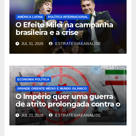
AMÉRICA LATINA
POLÍTICA INTERNACIONAL
O Efeito Milei na campanha
brasileira e a crise
diplomática decorrente
JUL 31, 2026
ESTRATEGIAEANALISE
ECONOMIA POLÍTICA
GRANDE ORIENTE MÉDIO E MUNDO ISLÂMICO
O Império quer uma guerra
de atrito prolongada contra o
Irã
JUL 21, 2026
ESTRATEGIAEANALISE