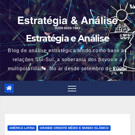
Skip
to
content
Estratégia e Análise
Blog de análise estratégica tendo como base as
relações Sul-Sul, a soberania dos povos e a
multipolaridade. No ar desde setembro de 2005!
AMÉRICA LATINA
GRANDE ORIENTE MÉDIO E MUNDO ISLÂMICO