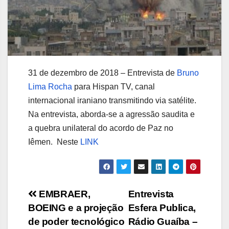
31 de dezembro de 2018 – Entrevista de
Bruno
Lima Rocha
para Hispan TV, canal
internacional iraniano transmitindo via satélite.
Na entrevista, aborda-se a agressão saudita e
a quebra unilateral do acordo de Paz no
Iêmen. Neste
LINK
Navegação
EMBRAER,
Entrevista
BOEING e a projeção
Esfera Publica,
de
de poder tecnológico
Rádio Guaíba –