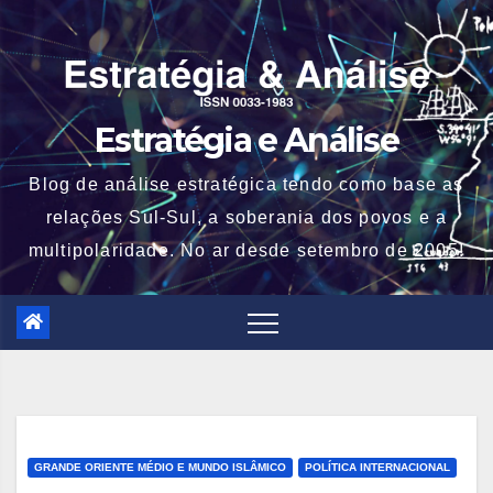
Skip
to
content
Estratégia e Análise
Blog de análise estratégica tendo como base as
relações Sul-Sul, a soberania dos povos e a
multipolaridade. No ar desde setembro de 2005!
GRANDE ORIENTE MÉDIO E MUNDO ISLÂMICO
POLÍTICA INTERNACIONAL