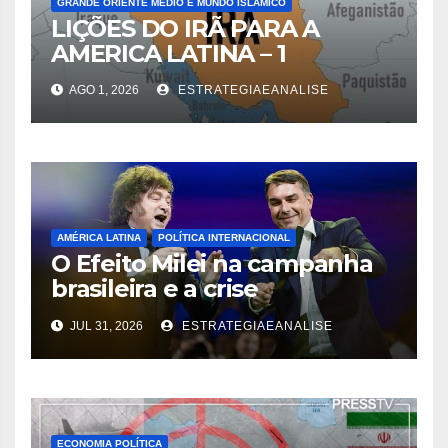
GRANDE ORIENTE MÉDIO E MUNDO ISLÂMICO
LIÇÕES DO IRÃ PARA A
AMERICA LATINA – 1
AGO 1, 2026
ESTRATEGIAEANALISE
AMÉRICA LATINA
POLÍTICA INTERNACIONAL
O Efeito Milei na campanha
brasileira e a crise
diplomática decorrente
JUL 31, 2026
ESTRATEGIAEANALISE
ECONOMIA POLÍTICA